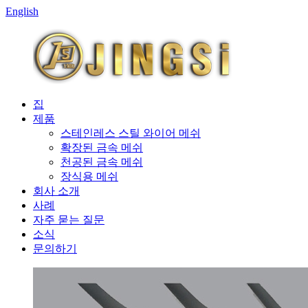
English
집
제품
스테인레스 스틸 와이어 메쉬
확장된 금속 메쉬
천공된 금속 메쉬
장식용 메쉬
회사 소개
사례
자주 묻는 질문
소식
문의하기