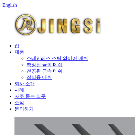
English
집
제품
스테인레스 스틸 와이어 메쉬
확장된 금속 메쉬
천공된 금속 메쉬
장식용 메쉬
회사 소개
사례
자주 묻는 질문
소식
문의하기