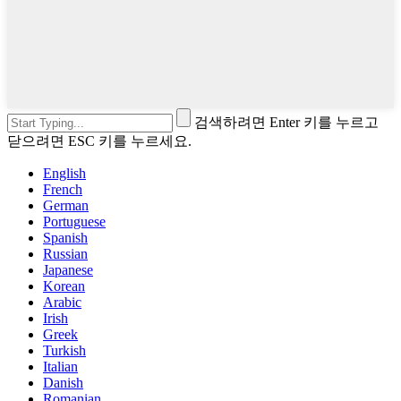
검색하려면 Enter 키를 누르고
닫으려면 ESC 키를 누르세요.
English
French
German
Portuguese
Spanish
Russian
Japanese
Korean
Arabic
Irish
Greek
Turkish
Italian
Danish
Romanian