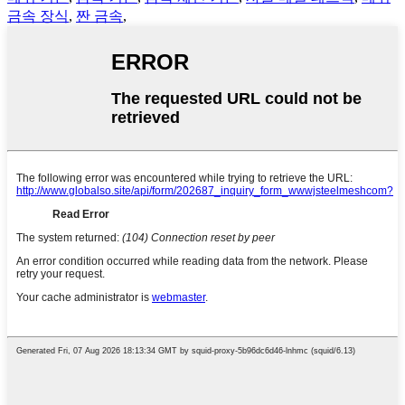
금속 장식
,
짠 금속
,